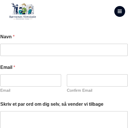
Navn
*
Email
*
Email
Confirm Email
p
Skriv et par ord om dig selv, så vender vi tilbage
a
r
v
i
v